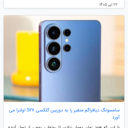
22 تیر 1405
سامسونگ دیافراگم متغیر را به دوربین گلکسی S27 اولترا می
آورد
با این که هنوز زمان بسیار زیادی تا رونمایی رسمی از نسل آینده