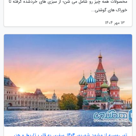
محصولات همه چیز رو شامل می شن؛ از سبزی های خردشده گرفته تا
خوراک های گوشتی...
13 مهر 1404
تور روسیه از مشهد شهریور 1404: سفری به قلب تاریخ و هنر