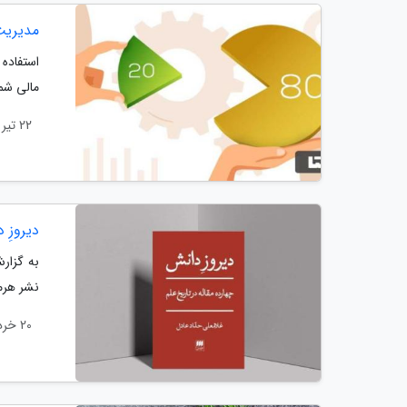
مدیریت 
مالی شما ممکن است از 20 د
22 تیر 1402
دیروزِ 
به گزارش
نشر هرم
20 خرداد 1402