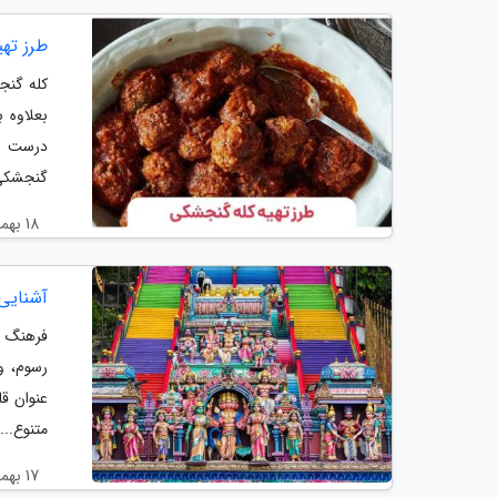
طرز ته
کله گنج
بعلاوه 
درست می
گنجشکی،
18 بهمن 1403
آشنایی 
فرهنگ م
رسوم، و
عنوان ق
متنوع...
17 بهمن 1403