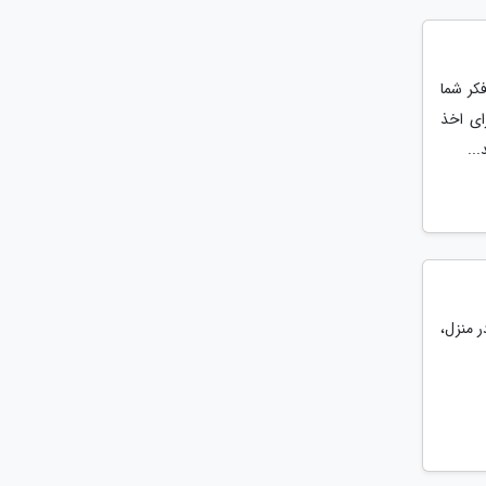
کر شما
ای اخذ
..
ر منزل،