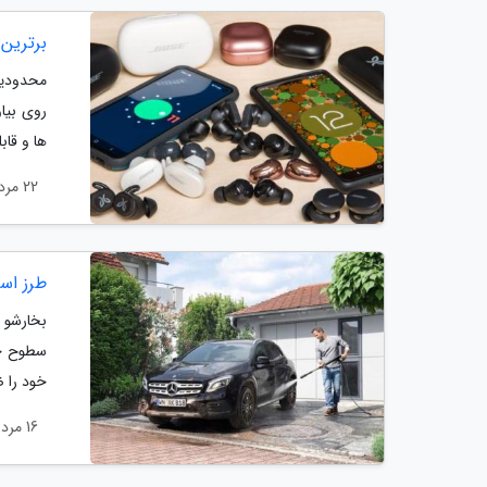
برترین ا
محدودیت
روی بیا
ها و قاب
22 مرداد 1402
طرز است
بخارشو 
سطوح خا
خود را ض
16 مرداد 1402