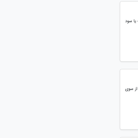
 تقریبأ 80 درصد از ثروت یا سود
 از سوی