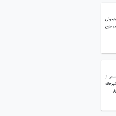
لوتوثی
در طرح
یعی از
پزخانه
ر...