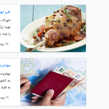
طرز ته
خوراک ژی
تهیه ژی
را چند ب
22 بهمن 1403
مهاجرت
مهاجرت ب
به کشور
به افراد
21 بهمن 1403