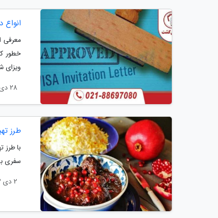
انواع 
معرفی ا
خطور کن
ویزای شی
28 دی 1403
طرز ته
با طرز ت
سفری به
2 دی 1403