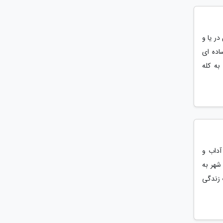
ر یا و
اده ای
ه کله
آداب و
شهر به
 زندگی