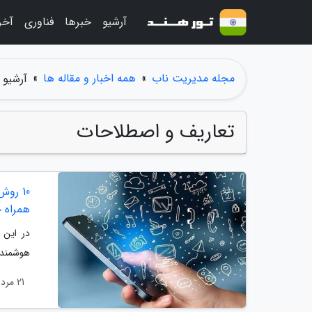
آرشیو
خبرها
فناوری
آخر
مجله مدیریت ناب
»
همه اخبار و مقاله ها
»
آرشیو 
تعاریف و اصطلاحات
10 رو
همراه 
در این 
هوشمند 
21 مرداد 1404