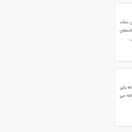
ن نمک،
ادمجان
..
غه یکی
اغه می