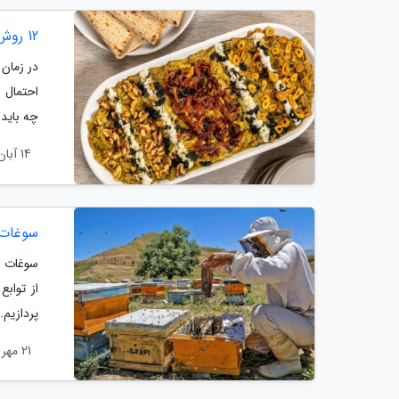
12 روش موثر و آسان برای برطرف شوری کشک بادمجان به روش سرآشپز
در زمان
احتمال 
چه باید
14 آبان 1403
سوغات 
سوغات م
از تواب
پردازیم.
21 مهر 1403