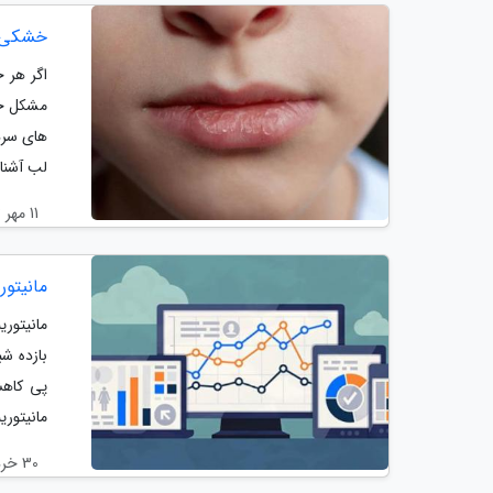
خشکی ل
اگر هر ج
مشکل خش
های سرد
لب آشنا.
11 مهر 1403
مانیتو
بازده ش
پی کاهش
مانیتوری
30 خرداد 1403