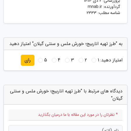
بروزرسانی:
2 دی 1403
گردآورنده:
mnab.ir
شناسه مطلب: 2333
به "طرز تهیه اناربیج؛ خورش ملس و سنتی گیلان" امتیاز دهید
امتیاز دهید:
1
2
3
4
5
رای
دیدگاه های مرتبط با "طرز تهیه اناربیج؛ خورش ملس و سنتی
گیلان"
* نظرتان را در مورد این مقاله با ما درمیان بگذارید