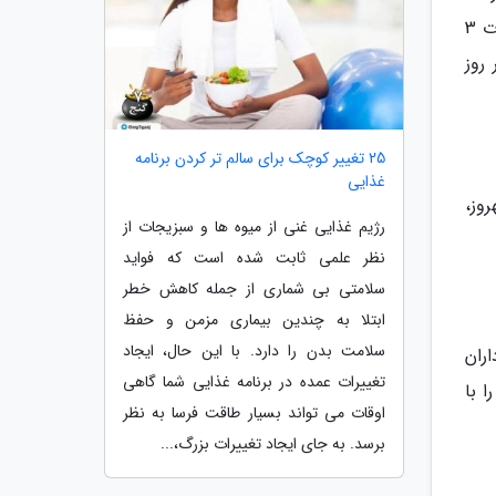
امتیاز کسب نموده و در قرعه کشی روزانه، یک دستگاه پژو 207 شرکت داده خواهید شد. این جشنواره از 1 دی ماه به مدت 3
 روز
25 تغییر کوچک برای سالم تر کردن برنامه
غذایی
روز،
رژیم غذایی غنی از میوه ها و سبزیجات از
نظر علمی ثابت شده است که فواید
سلامتی بی شماری از جمله کاهش خطر
ابتلا به چندین بیماری مزمن و حفظ
سلامت بدن را دارد. با این حال، ایجاد
ران
تغییرات عمده در برنامه غذایی شما گاهی
 با
اوقات می تواند بسیار طاقت فرسا به نظر
برسد. به جای ایجاد تغییرات بزرگ،...