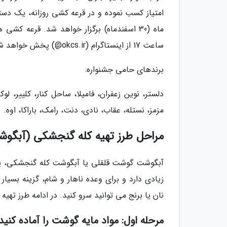
ماه (30 اسفندماه) برگزار خواهد شد. قرعه ک
ساعت 17 از اینستاگرام (okcs.ir@) پخش خواهد شد.
برندهای حامی جشنواره:
دلستر، نوین زعفران، فامیلا، ساحل کنار، کلییر، لو
مزمز، نستله، عقاب، نادی، دنت، رامک، باراکا، اوه.
مراحل طرز تهیه کله گنجشکی (آبگو
آبگوشت گوشت قلقلی یا آبگوشت کله گنجشکی، یکی
زیادی دارد و برای وعده ناهار و شام، گزینه بسی
نان یا برنج می توانید سرو کنید. در ادامه طرز ته
مرحله اول: مواد مایه گوشت را آماده کنید