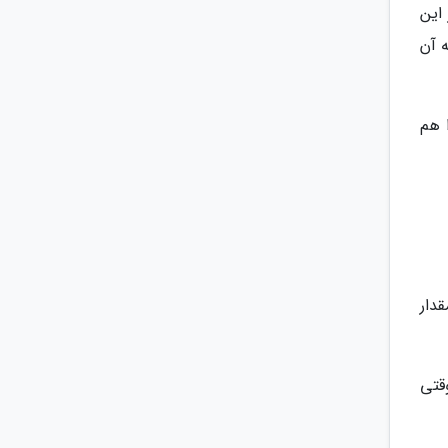
در این
ه آن
 هم
دار
قتی