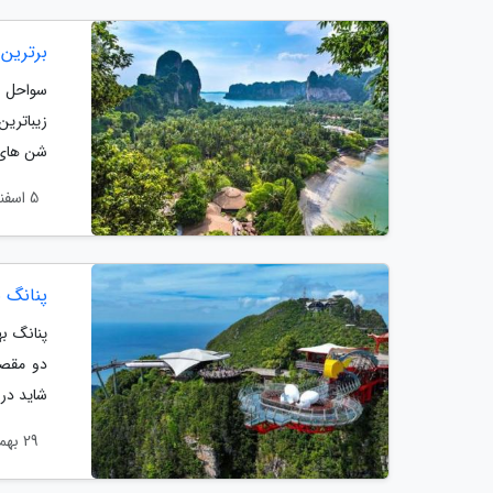
برترین 
سواحل ت
زیباتری
شن های 
5 اسفند 1403
پنانگ ب
پنانگ به
دو مقصد 
شاید در 
29 بهمن 1403