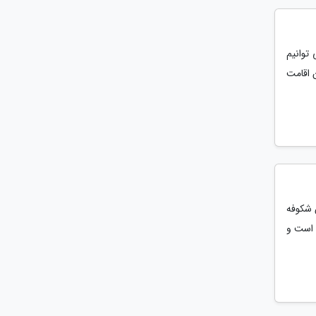
توانیم
 اقامت
ن شکوفه
 است و