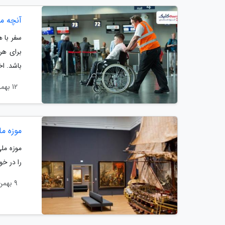
آنچه مع
سفر با ه
برای هر
باشد. اخ
12 بهمن 1403
موزه م
موزه ملی
را در خو
9 بهمن 1403