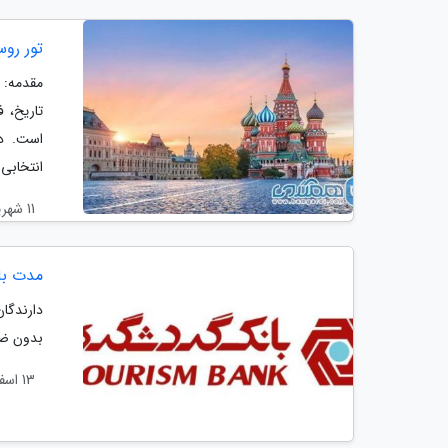
تور روسیه از م
مقدمه: 
تاریخ، 
است. در
انتخابی.
11 شهریور 1404
مدت با
دارندگا
بدون ضا
13 اسفند 1403