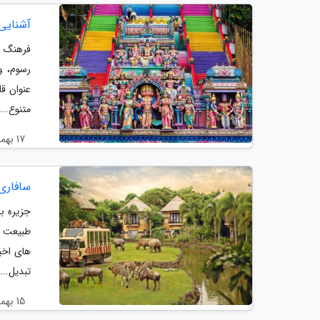
آشنایی 
فرهنگ م
رسوم، و
عنوان ق
متنوع...
17 بهمن 1403
سافاری
جزیره ب
طبیعت ب
های اخی
تبدیل...
15 بهمن 1403