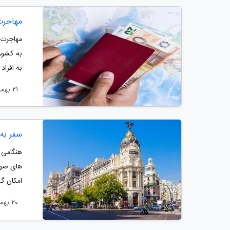
مهاجرت
مهاجرت ب
به کشور
به افراد
21 بهمن 1403
سفر به 
هنگامی ک
های صور
امکان گش
20 بهمن 1403