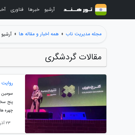
آرشیو
خبرها
فناوری
آخر
مجله مدیریت ناب
»
همه اخبار و مقاله ها
»
آرشیو 
مقالات گردشگری
روایت 
پنج سخن
چهره ها،
23 آذر 1404