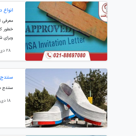
انواع 
معرفی ا
خطور کن
ویزای شی
28 دی 1403
سنندج 
سنندج م
18 دی 1403