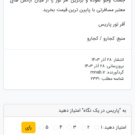
جست وجو نموده و برترین آفر تور را از میان آژانس های
معتبر مسافرتی با پایین ترین قیمت بخرید.
آفر تور پاریس
منبع: کجارو / کجارو
انتشار:
28 آذر 1403
بروزرسانی:
28 آذر 1403
گردآورنده:
mnab.ir
شناسه مطلب: 2331
به "پاریس در یک نگاه" امتیاز دهید
امتیاز دهید:
1
2
3
4
5
رای