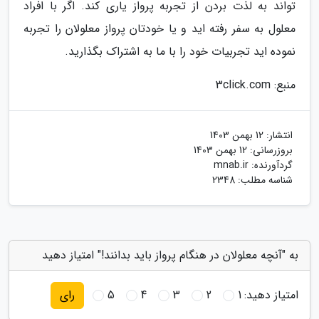
تواند به لذت بردن از تجربه پرواز یاری کند. اگر با افراد
معلول به سفر رفته اید و یا خودتان پرواز معلولان را تجربه
نموده اید تجربیات خود را با ما به اشتراک بگذارید.
منبع: 3click.com
انتشار:
12 بهمن 1403
بروزرسانی:
12 بهمن 1403
گردآورنده:
mnab.ir
شناسه مطلب: 2348
به "آنچه معلولان در هنگام پرواز باید بدانند!" امتیاز دهید
امتیاز دهید:
1
2
3
4
5
رای