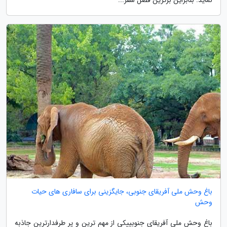
باغ وحش ملی آفریقای جنوبی، جایگزینی برای سافاری های حیات
وحش
باغ وحش ملی آفریقای جنوبییکی از مهم ترین و پر طرفدارترین جاذبه