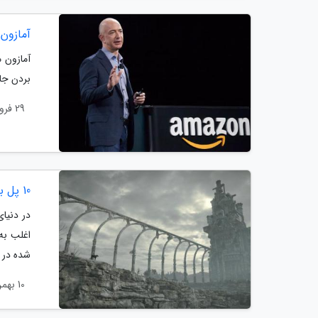
آمازون
بردن جایز
29 فروردین 1404
10 پل برتر تاریخ بازی های ویدیویی
در دنیای
اغلب به
شده در ط
10 بهمن 1403