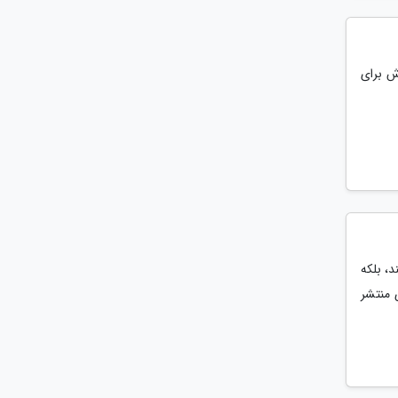
 شانس اش برای
د، بلکه
 منتشر