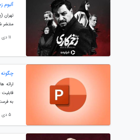
آلبوم ز
تهران (
منتشر ش
11 دی 1400
چگونه ا
ارائه ه
قابلیت 
به فرمت 
5 دی 1400