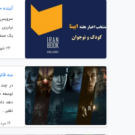
آینده 
سرویس ک
برترین 
یک صنعت 
24 شهریور 1402
سه قان
توسعه د
دهد داست
نظیر...
19 مرداد 1401