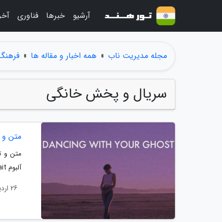
آرشیو
خبرها
فناوری
آخر
مجله مدیریت ناب
»
همه اخبار و مقاله ها
»
فرهنگ 
سریال و پخش خانگی
متن و ترجمه آهنگ ost
آلبوم Self Portrait هست. این آلبوم سال 2019 منتشر شد.
26 اردیبهشت 1404