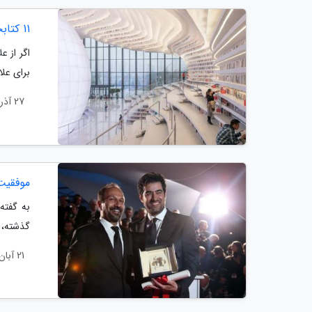
11 کتابخانه زیبای جهان که دوست دارید در آن ها زندگی کنید
اگر از ع
برای عل
27 آذر 1403
موفقیت
گذشته، 
21 آبان 1403