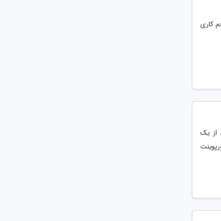
م کاری
 از یک
رپوینت