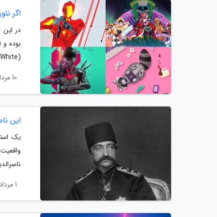
اگر نئون سف
در این 
بوده و ت
(Neon White) عرضه شد. این بازی یکی از برترین عناوین سبک شوتر و پلتفرمر بوده و بسیار...
10 مرداد 1401
این نا
یک استا
واقعیت 
ناصرالد
1 مرداد 1401