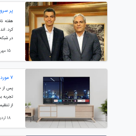
پر سروص
کرد. اند
در شبکه 
15 مهر 1403
7 مورد از تنظیمات تلویزیون هوشمند که باید پس از خرید حتما آنالیز کنید
پس از خر
تجربه ب
از تنظیم
18 اردیبهشت 1403