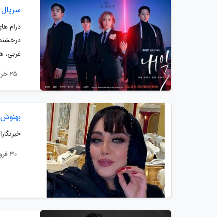
سریال ک
درام های
درخشند.
غربی، هر
25 خرداد 1401
بهنوش 
خبرنگار
30 فروردین 1401