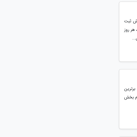
را در نوروز 97 به نام خودش ثبت
 هر روز
..
 برترین
ام بخش