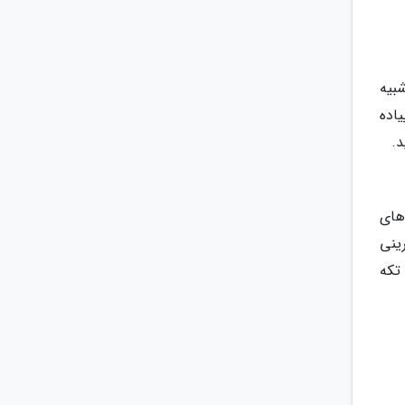
بیه
اده
د.
های
ینی
 تکه