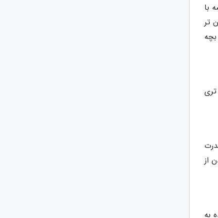
 با
 تر
بچه
تری
درت
 از
 به