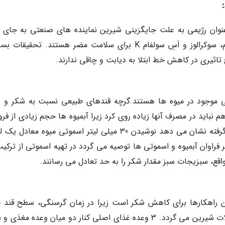
نوان رژیمی به علت جایگزینی شیرین نماینده های صنعتی به جای 
استفاده می نمایند. این مواد به خصوص آسپارتام، سوکرالوز و اَسِ سولفام K برای سلامت مضر هستند. تحقی
اثیری در کاهش خط ابتلا به دیابت و چاقی ندارند.
عی موجود در میوه ها هستند.گرچه قندهای طبیعی نسبت به شکر و د
 نباید در مصرف آنها زیاده روی کرد زیرا آبمیوه ها حجم زیادی از فرو
را خواهندداشت. مطالعه ای که در این باره انجام گرفته نشان می دهد نوشیدن 30 میلی لیتر اسموتی میوه معا
ن راهکارها برای کاهش شکر است زیرا در زمان گرسنگی، سطح قند 
پایین می آید و تمایل به ریزه خواری خصوصا تنقلات شیرین می گردد. 3 وعده غذای اصلی کنار دو میان وعده مغ