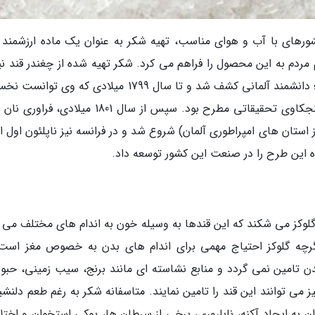
رهای با آب و هوای مناسب، تهیه شکر به عنوان یک ماده ارزشمند و
م به این محصول را فراهم می کرد. شکر تهیه شده از چغندر قند نیز
قرن شانزدهم میلادی به وسیله فرانتس کارل آخارد؛ دانشمند آلمانی کشف شد و تا سال 1799 میلادی که وی
نان شیرین از این شکر را تهیه کند به عنوان یک کنجکاوی تحقیقاتی مطرح بود. سپس از سال 1801 میلا
تان های امپراطوری آلمان) شروع شد و در فرانسه نیز ناپلئون اول ا
 این طرح را در صنعت این کشور توسعه داد.
 و گلوکز می شکند که این قندها به وسیله خون به اندام های مختلف می
رچه گلوکز احتیاج مهمی برای اندام های بدن به خصوص مغز است 
دن تامین نمی گردد و منابع نشاسته ای مانند برنج، سیب زمینی، حبوب
ز می توانند این قند را تامین نمایند. متاسفانه شکر به رغم طعم دلنش
ان به ایجاد آکنه، ناباروری، برخی از سرطان ها، پوکی استخوان و اختل