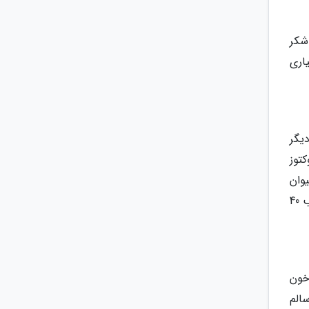
شکر
قات بسیاری
یگر
کتوز
دل یک لیوان
نوشابه یعنی 7 حبه قند، شکر دارد. برای جبران شکر فراوان آبمیوه و اسموتی ها توصیه می گردد در تهیه اسموتی از ترکیب 40
خون
ذی و سالم