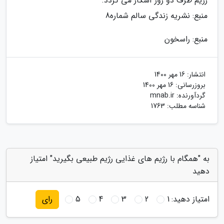
رژیم ظرف دو روز آشکار می گردد.
منبع: نشریه زندگی سالم شماره8
منبع: راسخون
انتشار:
16 مهر 1400
بروزرسانی:
16 مهر 1400
گردآورنده:
mnab.ir
شناسه مطلب: 1763
به "همگام با رژیم های غذایی رژیم طبیعی بگیرید" امتیاز
دهید
امتیاز دهید:
1
2
3
4
5
رای