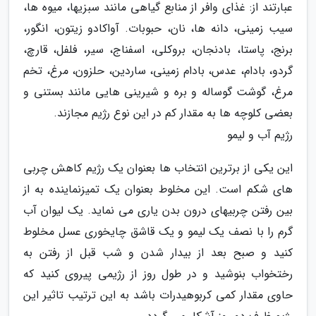
عبارتند از: غذای وافر از منابع گیاهی مانند سبزیها، میوه ها،
سیب زمینی، دانه ها، نان، حبوبات. آواکادو زیتون، انگور،
برنج، پاستا، بادنجان، بروکلی، اسفناج، سیر، فلفل، قارچ،
گردو، بادام، عدس، بادام زمینی، ساردین، حلزون، مرغ، تخم
مرغ، گوشت گوساله و بره و شیرینی هایی مانند بستنی و
بعضی کلوچه ها به مقدار کم در این نوع رژیم مجازند.
رژیم آب و لیمو
این یکی از برترین انتخاب ها بعنوان یک رژیم کاهش چربی
های شکم است. این مخلوط بعنوان یک تمیزنماینده به از
بین رفتن چربیهای درون بدن یاری می نماید. یک لیوان آب
گرم را با نصف یک لیمو و یک قاشق چایخوری عسل مخلوط
کنید و صبح بعد از بیدار شدن و شب قبل از رفتن به
رختخواب بنوشید و در طول روز از رژیمی پیروی کنید که
حاوی مقدار کمی کربوهیدرات باشد به این ترتیب تاثیر این