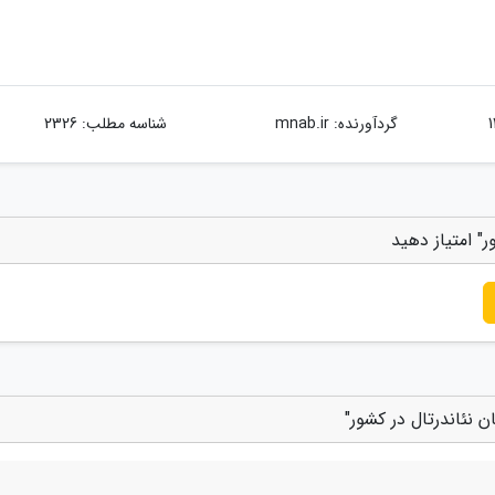
گردآورنده:
mnab.ir
شناسه مطلب: 2326
" امتیاز دهید
نئاندرتال در کشور"