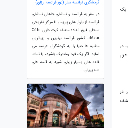
گردشگری فرانسه سفر (تور فرانسه ارزان)
 یک
در سفر به فرانسه و تماشای جاهای تماشای
فرانسه از بلوار های پاریس تا مراکز تفریحی
ساحلی فوق العاده منطقه کوت دازور Côte
dAzur، کشور فرانسه برترین و زیباترین
 در
منظره ها دنیا را به گردشگران عرضه می
نماید. اگر یک فرد رمانتیک باشید، با تماشا
می به دست آمده است. بر اساس آزمایش های سن سنجی مطلق رادیو کربن 14، قدمت این دندان بین 42 هزار
قلعه های بسیار زیبای شبیه به قصه های
شاه پریان،...
 در
کشف