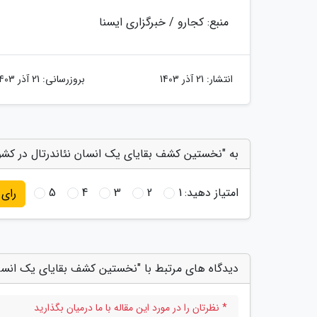
منبع: کجارو / خبرگزاری ایسنا
انتشار:
21 آذر 1403
بروزرسانی:
21 آذر 1403
به "نخستین کشف بقایای یک انسان نئاندرتال در کشور
امتیاز دهید:
1
2
3
4
5
رای
دیدگاه های مرتبط با "نخستین کشف بقایای یک انسان 
* نظرتان را در مورد این مقاله با ما درمیان بگذارید