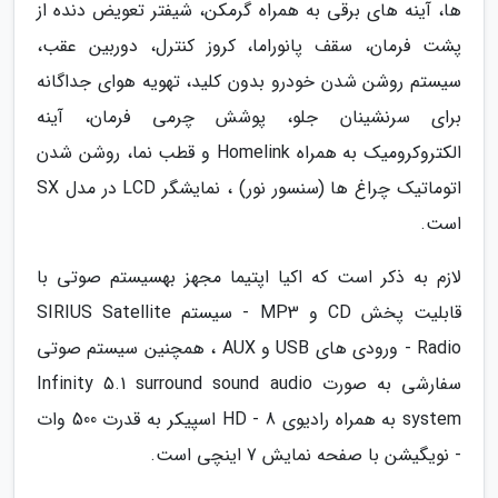
ها، آینه های برقی به همراه گرمکن، شیفتر تعویض دنده از
پشت فرمان، سقف پانوراما، کروز کنترل، دوربین عقب،
سیستم روشن شدن خودرو بدون کلید، تهویه هوای جداگانه
برای سرنشینان جلو، پوشش چرمی فرمان، آینه
الکتروکرومیک به همراه Homelink و قطب نما، روشن شدن
اتوماتیک چراغ ها (سنسور نور) ، نمایشگر LCD در مدل SX
است.
لازم به ذکر است که اکیا اپتیما مجهز بهسیستم صوتی با
قابلیت پخش CD و MP3 - سیستم SIRIUS Satellite
Radio - ورودی های USB و AUX ، همچنین سیستم صوتی
سفارشی به صورت Infinity 5.1 surround sound audio
system به همراه رادیوی HD - 8 اسپیکر به قدرت 500 وات
- نویگیشن با صفحه نمایش 7 اینچی است.