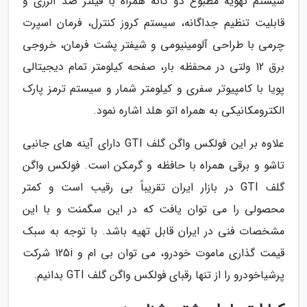
سیستم تهویه مطبوع دو گانه همراه با فیلتر ضد آلرژی و
قابلیت تنظیم جداگانه، سیستم کروز کنترل، فرمان اسپرت
چرمی با طراحی آلومینیومی و شیفتر پشت فرمان، خروجی
برق 12 ولتی در محفظه بار، صفحه کیلومتر تمام دیجیتالی
پویا با کامپیوتر سفری و کیلومتر شمار و سیستم ترمز پارک
الکترومکانیکی به همراه اتو هلد اشاره نمود.
علاوه بر این فولکس واگن گلف GTI دارای آینه های جانبی
تاشو و برقی همراه با حافظه و گرمکن است. فولکس واگن
گلف GTI در بازار ایران تقریباً بی رقیب است و کمتر
محصولی را می توان یافت که در این سگمنت و با این
مشخصات فنی در ایران قابل تهیه باشد. با توجه به سبک
قیمت گذاری ماموت خودرو، می توان بی ام و 125i شرکت
پرشیاخودرو را از تنها رقبای فولکس واگن گلف GTI بدانیم.