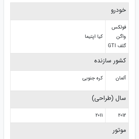
خودرو
فولکس
واگن
کیا اپتیما
گلف GTI
کشور سازنده
آلمان
کره جنوبی
سال (طراحی)
2011
2012
موتور