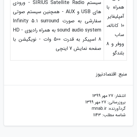
سیستم SIRIUS Satellite Radio - ورودی
همراه با
های USB و AUX - همچنین سیستم صوتی
آمپلیفایر
سفارشی به صورت Infinity 5.1 surround
10 کاناله،
sound audio system به همراه رادیوی HD -
ساب
8 اسپیکر به قدرت 500 وات - نویگیشن با
ووفر و 8
صفحه نمایش 7 اینچی
بلندگو
منبع: اقتصادنیوز
انتشار:
27 مهر 1399
بروزرسانی:
27 مهر 1399
گردآورنده:
mnab.ir
شناسه مطلب: 1143