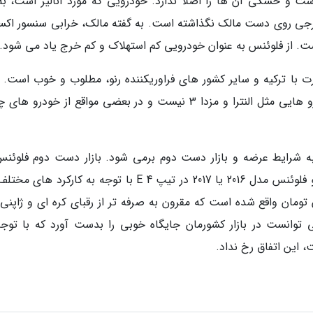
و است و خشکی آن ها را اصلا ندارد. خودرویی که مورد آنالیز است، به
جی روی دست مالک نگذاشته است. به گفته مالک، خرابی سنسور اکس
است. از فلوئنس به عنوان خودرویی کم استهلاک و کم خرج یاد می شود.
ت با ترکیه و سایر کشور های فراوریکننده رنو، مطلوب و خوب است. 
آنالیز اجرا شده، قیمت قطعات اصلا به گرانی خودرو هایی مثل النترا و مزدا 3 نیست و در بعضی مواقع از خودر
به شرایط عرضه و بازار دست دوم برمی شود. بازار دست دوم فلوئنس
قیاس با رقبایش ضعیف تر است. در حال حاضر رنو فلوئنس مدل 2016 یا 2017 در تیپ E 4 با توجه به کارکرد 
یارد و 500 تا یک میلیارد و 700 میلیون تومان واقع شده است که مقرون به صرفه تر از رقبای کره ای و ژا
 توانست در بازار کشورمان جایگاه خوبی را بدست آورد که با توجه
 این اتفاق رخ نداد.