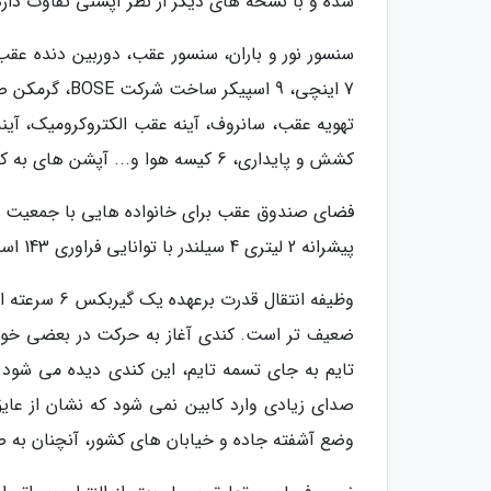
شده و با نسخه های دیگر از نظر آپشنی تفاوت دارد
سنسور نور و باران، سنسور عقب، دوربین دنده عقب،
7 اینچی، 9 اس
تهویه عقب، سانروف، آینه عقب الکتروکرومیک، آینه 
کشش و پایداری، 6 کیسه هوا و... آپشن های به کار رفته در فلوئنس هستند.
پیشرانه 2 لیتری 4 سیلندر با توانایی فراوری 143 اسب بخار قدرت و 195 نیوتون متر گشتاور در فلوئنس حضور دارد.
ضعیف تر است. کندی آغاز به حرکت در بعضی خودرو
تایم به جای تسمه تایم، این کندی دیده می شود.
صدای زیادی وارد کابین نمی شود که نشان از عایق
وضع آشفته جاده و خیابان های کشور، آنچنان به ص