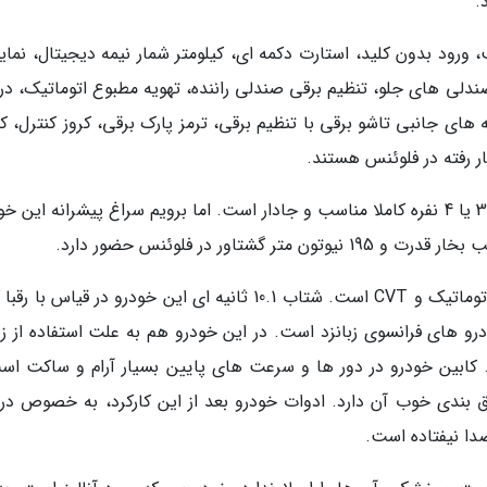
.
 ورود بدون کلید، استارت دکمه ای، کیلومتر شمار نیمه دیجیتال، نمای
پیکر ساخت شرکت BOSE، گرمکن صندلی های جلو، تنظیم برقی صندلی راننده، تهویه مطبوع اتوماتیک، 
های جانبی تاشو برقی با تنظیم برقی، ترمز پارک برقی، کروز کنترل، ک
فضای صندوق عقب برای خانواده هایی با جمعیت 3 یا 4 نفره کاملا مناسب و جادار است. اما برویم سراغ پیشرانه این
وظیفه انتقال قدرت برعهده یک گیربکس 6 سرعته اتوماتیک و CVT است. شتاب 10.1 ثانیه ای این خودرو در قیاس 
 های فرانسوی زبانزد است. در این خودرو هم به علت استفاده از زن
 کابین خودرو در دور ها و سرعت های پایین بسیار آرام و ساکت اس
 بندی خوب آن دارد. ادوات خودرو بعد از این کارکرد، به خصوص در 
دا نیفتاده است.