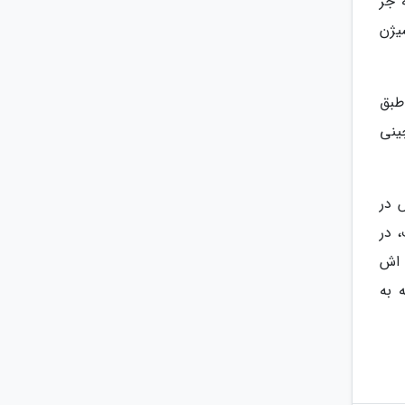
 جز
یژن
طبق
و های چینی
 در
های مختلف، در
پنی اش
 به