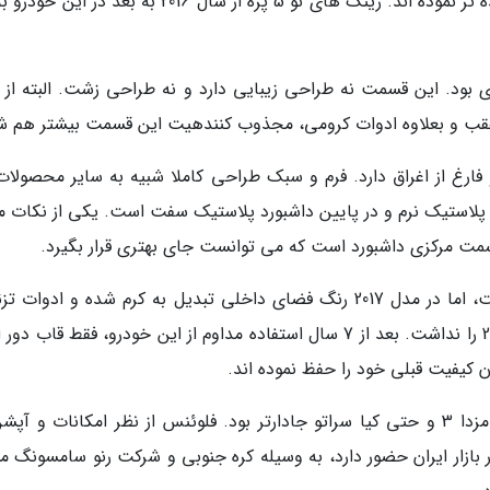
طراحی و برجستگی ها این قسمت را مجذوب کننده تر نموده اند. رینگ های نو 5 پره از سال 2016 به بعد د
 بود. این قسمت نه طراحی زیبایی دارد و نه طراحی زشت. البته از 
فارغ از اغراق دارد. فرم و سبک طراحی کاملا شبیه به سایر محصولات 
، پلاستیک نرم و در پایین داشبورد پلاستیک سفت است. یکی از نکات م
قسمت مرکزی داشبورد است که می توانست جای بهتری قرار بگیرد.
نمای داخلی مدل 2016 دقیقا مطابق عکس بالا است، اما در مدل 2017 رنگ فضای داخلی تبدیل به کرم شده و ادوا
داخل آن به رنگ سفید درآمدند که زیبایی مدل 2016 را نداشت. بعد از 7 سال استفاده مداوم از این خودرو، فقط قاب
 کیفیت قبلی خود را حفظ نموده اند.
فضای داخلی خودرو در قیاس با هیوندای النترا و مزدا 3 و حتی کیا سراتو جادارتر بود. فلوئنس از نظر امکانات و 
زار ایران حضور دارد، به وسیله کره جنوبی و شرکت رنو سامسونگ مون