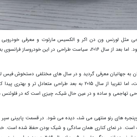
حی مثل لورنس ون دن اکر و الکسیس مارتوت و معرفی خودرویی 
تلیسمان، آنچنان مجذوب کننده و وسوسه کننده نبود. اما بعد از سال 2016، سیاست طراحی در این خودروساز فران
ان نسل دوم رنو مگان به جهانیان معرفی گردید و در سال های مختلفی دستخوش فیس 
شد. اولین فیس و مدل اصلا طراحی خوبی نداشت، اما تقریبا از سال 2015 به بعد طراحی متعادل تر و بهتری پ
حی تهاجمی و ساده و در عین حال شیک، چیزی است که در فلوئنس د
پنجره های رنو منتهی می شد، دیده می شود. در قسمت پایینی سپر ج
ده است. در نمای کناری همان سادگی و شیک بودن حفظ شده است. خ