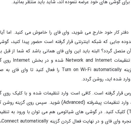
ای گوشی های خود عرضه ننموده اند، شاید باید منتظر بمانید.
 دفتر کار خود خارج می شوید، وای فای را خاموش می کنید. اما آیا
وده جایی که شبکه اینترنتی قرار گرفته است حضور پیدا کنید، گوشی
 متصل گردد؟ البته باید این وای فای همانی باشد که شما از قبل به
متصل شده بودید. برای این کار کافی است وارد تنظیمات  and Internet
Network Preferences کلیک کنید. در نهایت گزینه Turn on Wi-Fi automatically را فعال کنید تا وای
ارد شده اید، روشن گردد.
قرار گرفته است. کافی است وارد تنظیمات شده و با کلیک روی گز
وای فای، و سه نقطه در سمت راست-بالای صفحه، وارد تنظیمات پیشرفته (Advanced) شوید. سپس روی گزین
اتوماتیک وای فای (Turn Wi-Fi on Automatically) کلیک کنید. در گوشی های شیائومی هم می توان با ورود به تن
وای فای، کلیک کر