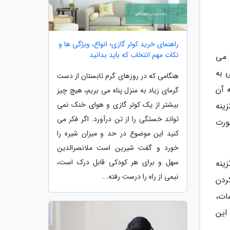
راهنمای خرید کولر گازی؛ انواع، ویژگی ها و
نکات مهم انتخاب که باید بدانید
 می
 به
هنگامی که در روزهای گرم تابستان از دست
 آن
گرمای زیاد به منزل پناه می بریم، هیچ چیز
بیشتر از یک کولر گازی و هوای خنک نمی
Network شده و در بخش Internet روی گزینه
تواند خستگی را از تن درآورد. اگر فکر می
 فای به صورت
کنید این موضوع در حد و میزان شیره را
خورد و گفت شیرین است ملانصرالدین
سهل و برای هر کودکی قابل درک است،
ینه
نیمی از راه را درست رفته...
ه روشن کردن
ظیمات،
دن روی فلش کوچک مربوط به پنجره وای فای و در نهایت فعال کردن گزینه Connect automatically، این