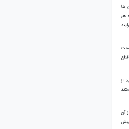
 ها
 هر
یند
در قسمت
ن قطع
 توانید از
تند
 آن
پیش