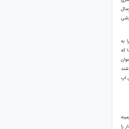
سال
وشی
 به
 که
نوان
شند
ین اپ
ینه
 را