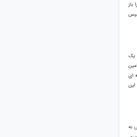
 باز
و با کلیک روی گزینه Connection Preferences و سپس
این قابلیت هم شاید کمتر بدرد کاربران ایرانی بخورد. اما با این حال اشاره کوتاهی به آن خواهیم داشت. در اندروید 13 یک
مین
 ای
این
 به
سری