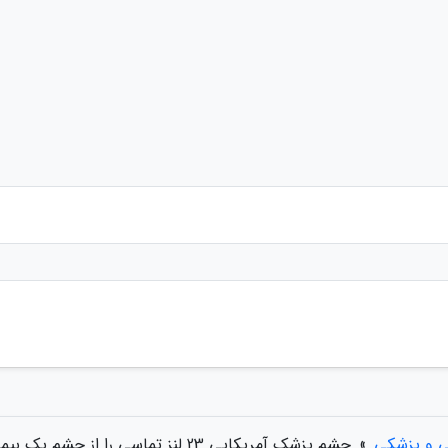
ی و پزشکی
»
چشم پزشک آمریکایی 23 لنز تماسی را از چشم یک بیمار بیرون کشید