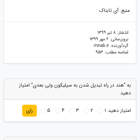
منبع: آی تابناک
انتشار:
8 تیر 1399
بروزرسانی:
6 مهر 1399
گردآورنده:
mnab.ir
شناسه مطلب: 953
به "هند در راه تبدیل شدن به سیلیکون ولی بعدی" امتیاز
دهید
امتیاز دهید:
1
2
3
4
5
رای