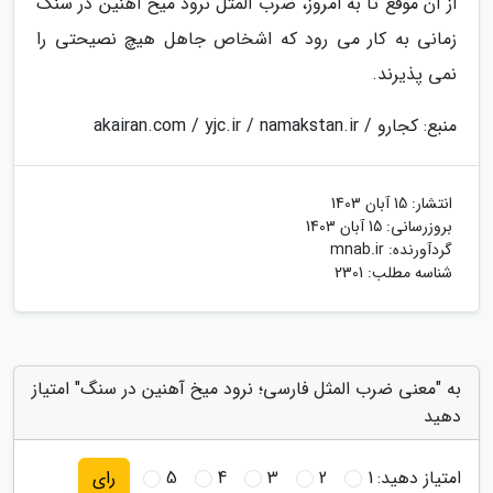
از آن موقع تا به امروز، ضرب المثل نرود میخ آهنین در سنگ
زمانی به کار می رود که اشخاص جاهل هیچ نصیحتی را
نمی پذیرند.
منبع: کجارو / akairan.com / yjc.ir / namakstan.ir
انتشار:
15 آبان 1403
بروزرسانی:
15 آبان 1403
گردآورنده:
mnab.ir
شناسه مطلب: 2301
به "معنی ضرب المثل فارسی؛ نرود میخ آهنین در سنگ" امتیاز
دهید
امتیاز دهید:
1
2
3
4
5
رای