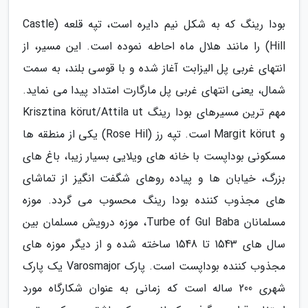
بودا رینگ که به شکل نیم دایره است، تپه قلعه (Castle
Hill) را مانند هلال ماه احاطه نموده است. این مسیر، از
انتهای غربی پل الیزابت آغاز شده و با قوسی بلند، به سمت
شمال، یعنی انتهای غربی پل مارگارت امتداد پیدا می نماید.
مهم ترین مسیرهای بودا رینگ Krisztina körut/Attila ut
و Margit körut است. تپه رز (Rose Hil) یکی از منطقه ها
مسکونی بوداپست با خانه های ویلایی بسیار زیبا، باغ های
بزرگ، خیابان ها و پیاده روهای شگفت انگیز از تماشای
های مجذوب کننده بودا رینگ محسوب می گردد. موزه
مسلمانان Turbe of Gul Baba، موزه درویش مسلمان بین
سال های 1543 تا 1548 ساخته شده و از دیگر موزه های
مجذوب کننده بوداپست است. پارک Varosmajor یک پارک
شهری 200 ساله است که زمانی به عنوان شکارگاه مورد