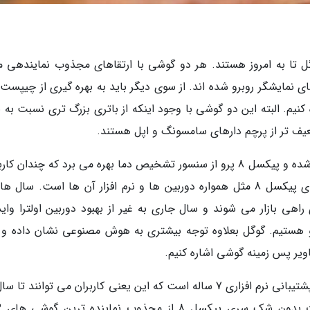
ران گوگل تا به امروز هستند. هر دو گوشی با ارتقاهای مجذوب نمایندهی م
نمایشگر روبرو شده اند. از سوی دیگر باید به بهره گیری از چیپست ت
 اشاره کنیم. البته این دو گوشی با وجود اینکه از باتری بزرگ تری نسبت به
ضعیف تر از پرچم دارهای سامسونگ و اپل هستند.
پیکسل 8 بالاخره با نمایشگر 120 هرتزی راهی بازار شده و پیکسل 8 پرو از سنسور تشخیص دما بهره می برد که چندان
نیست. اما در این میان، دو ویژگی مهم گوشی های پیکسل 8 مثل همواره دوربین ها و نرم افزار آن ها است. س
هی بازار می شوند و سال جاری به غیر از بهبود دوربین اولترا واید،
و هستیم. گوگل بعلاوه توجه بیشتری به هوش مصنوعی نشان داده و م
ویر پس زمینه گوشی اشاره کنیم.
یکی دیگر از ویژگی های بسیار مهم هر دو گوشی، پشتیبانی نرم افزاری 7 ساله است که این یعنی کاربران می توانند 
از گوشی