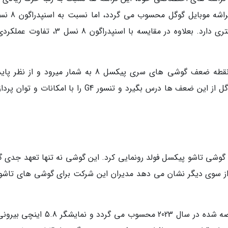
عرضه شده در سال گذشته، توان سخت افزاری کمتری دارد. بعلاوه در مقایسه با اسنپدراگون 8 نس
بنابراین می توان گفت که تنسور G3، مهم ترین نقطه ضعف گوشی های سری پیکسل 8 به شمار میرود و ا
عملکرد هم اصلا عملکرد خوبی ندارد. امیدواریم گوگل از این ضعف ها درس بگیرد و تنسور G4 را با امکانا
از سال ها انتظار، گوگل بالاخره در سال 2023 از گوشی تاشو پیکسل فولد رونمایی کرد. این گوشی نه تنها تعهد جد
ه از سوی دیگر نشان می دهد مدیران این شرکت برای گوشی های تاشو
پیکسل فولد یکی از زیباترین گوشی های تاشو عرضه شده در سال 2023 محسوب می گردد و نم