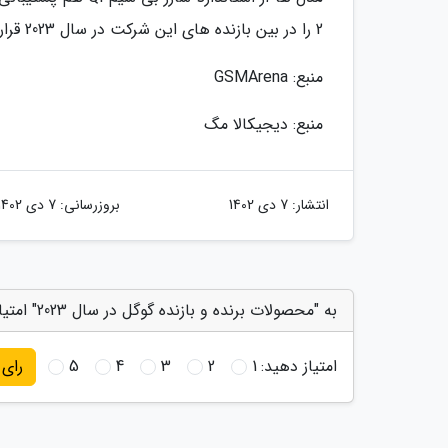
2 را در بین بازنده های این شرکت در سال 2023 قرار دهیم.
منبع: GSMArena
منبع: دیجیکالا مگ
انتشار:
7 دی 1402
بروزرسانی:
7 دی 1402
به "محصولات برنده و بازنده گوگل در سال 2023" امتیاز دهید
امتیاز دهید:
1
2
3
4
5
رای