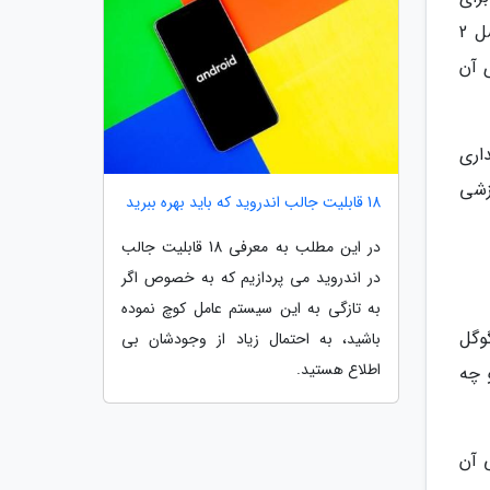
گفتن ندارند. با وجود اینکه تنسور G3 تازهترین تراشه موبایل گوگل محسوب می گردد، اما نسبت به اسنپدراگون 8 نسل 2
ل 3، تفاوت عملکردی آن
ز نظر پایداری
ت و توان پردازشی
18 قابلیت جالب اندروید که باید بهره ببرید
در این مطلب به معرفی 18 قابلیت جالب
در اندروید می پردازیم که به خصوص اگر
به تازگی به این سیستم عامل کوچ نموده
ی گوگل
باشید، به احتمال زیاد از وجودشان بی
اطلاع هستید.
 چه
ایشگر 5.8 اینچی بیرونی آن