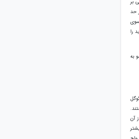
ی بر
ی در حد
 سوی
 را
شو به
گوگل
تند.
 آن
شتر
ل واچ