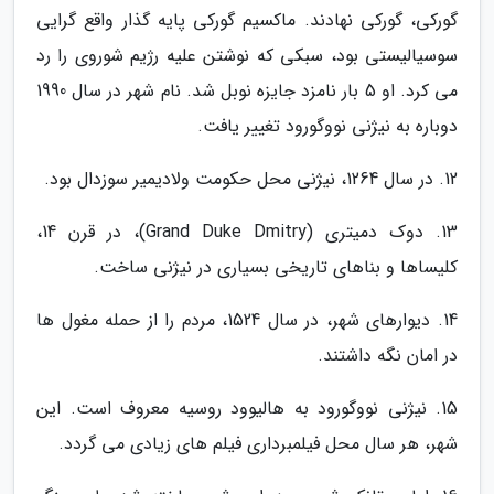
گورکی، گورکی نهادند. ماکسیم گورکی پایه گذار واقع گرایی
سوسیالیستی بود، سبکی که نوشتن علیه رژیم شوروی را رد
می کرد. او 5 بار نامزد جایزه نوبل شد. نام شهر در سال 1990
دوباره به نیژنی نووگورود تغییر یافت.
12. در سال 1264، نیژنی محل حکومت ولادیمیر سوزدال بود.
13. دوک دمیتری (Grand Duke Dmitry)، در قرن 14،
کلیساها و بناهای تاریخی بسیاری در نیژنی ساخت.
14. دیوارهای شهر، در سال 1524، مردم را از حمله مغول ها
در امان نگه داشتند.
15. نیژنی نووگورود به هالیوود روسیه معروف است. این
شهر، هر سال محل فیلمبرداری فیلم های زیادی می گردد.