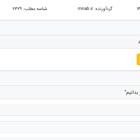
گردآورنده:
mnab.ir
شناسه مطلب: 2329
د
بدانیم"