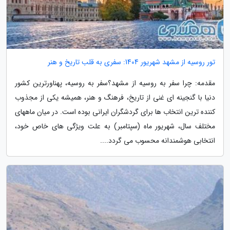
تور روسیه از مشهد شهریور 1404: سفری به قلب تاریخ و هنر
مقدمه: چرا سفر به روسیه از مشهد؟سفر به روسیه، پهناورترین کشور
دنیا با گنجینه ای غنی از تاریخ، فرهنگ و هنر، همیشه یکی از مجذوب
کننده ترین انتخاب ها برای گردشگران ایرانی بوده است. در میان ماههای
مختلف سال، شهریور ماه (سپتامبر) به علت ویژگی های خاص خود،
انتخابی هوشمندانه محسوب می گردد....